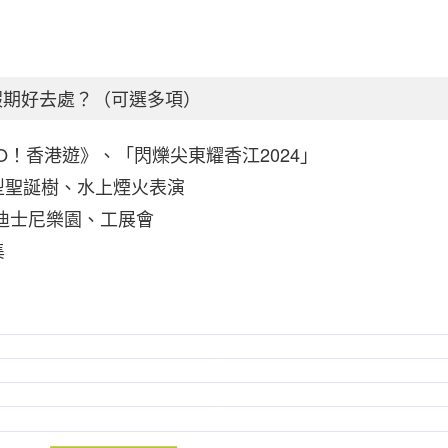
誕假期好去處？（可選多項）
GO！香港遊》、「閃爍尖東耀香江2024」
型聖誕樹、水上煙火表演
迪士尼樂園、工展會
集