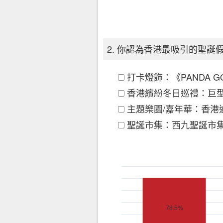
2. 你認為香港最吸引的聖
打卡燈飾：《PANDA 
香港繽紛冬日巡禮：巨
主題樂園/嘉年華：香港
聖誕市集：西九聖誕市