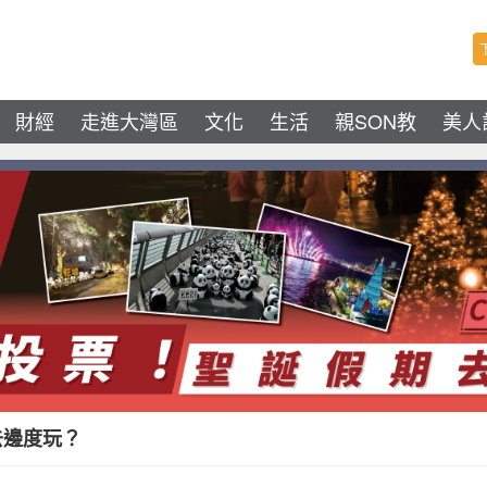
財經
走進大灣區
文化
生活
親SON教
美人
去邊度玩？