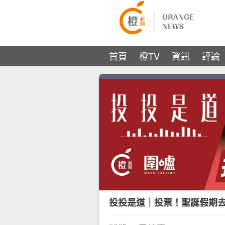
首頁
橙TV
資訊
評論
投投是道｜投票！聖誕假期